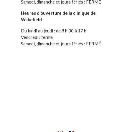
Samedi, dimanche et jours fériés : FERMÉ
Heures d'ouverture de la clinique de
Wakefield
Du lundi au jeudi : de 8 h 30 à 17 h
Vendredi : fermé
Samedi, dimanche et jours fériés : FERMÉ
026 Clinique vétérinaire des Collines de Gatineau. Tous droits réser